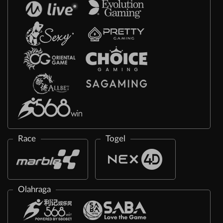
Race
Togel
Olahraga