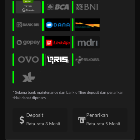
* Selama bank maintenance dan bank offline deposit dan penarikan
tidak dapat diproses
Deposit
Penarikan
Rata-rata 3 Menit
Rata-rata 5 Menit