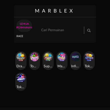
MARBLEX
SEMUA
PERMAINAN
RACE
Dragon Tiger
Tomorrow land
Super PK
Marble Run
Infinity Castle
Tokyo Drift Nitro
Tokyo Drift