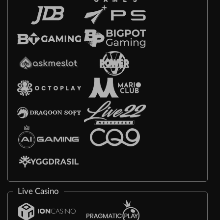
Live Casino