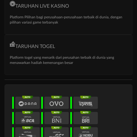
TARUHAN LIVE KASINO
Platform Pilihan bagi perusahaan-perusahaan terbaik di dunia, dengan
pilihan variasi game terbanyak
TARUHAN TOGEL
Platform togel yang menarik dari perusahan terbaik di dunia yang
menawarkan hadiah kemenangan besar