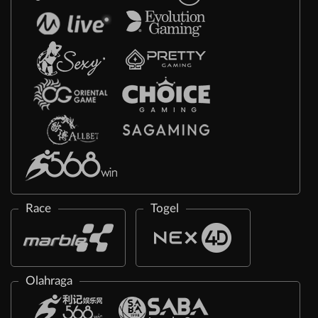
Race
Togel
Olahraga