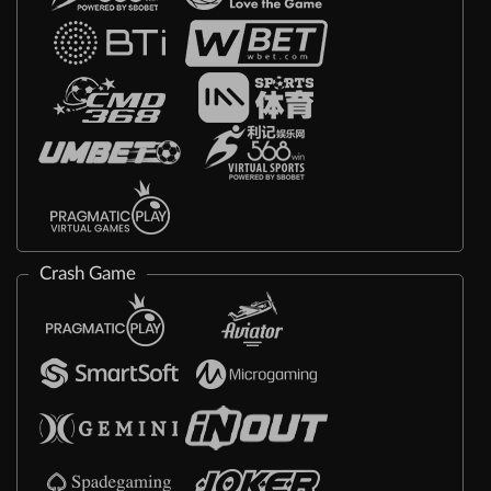
Crash Game