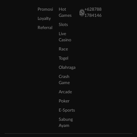
Promosi
Hot
+628788
Games
1784146
Loyalty
Slots
Referral
Live
Casino
Race
Togel
Olahraga
Crash
Game
Arcade
Poker
E-Sports
Sabung
Ayam