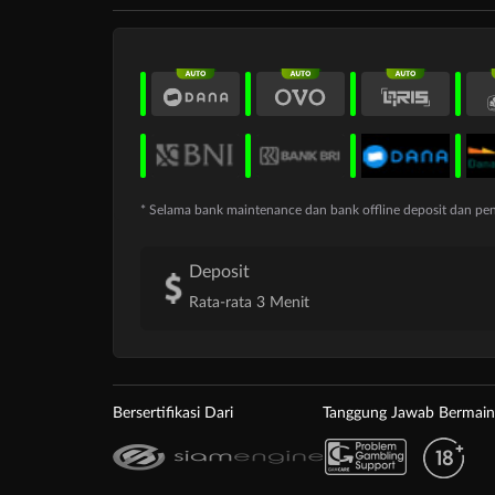
* Selama bank maintenance dan bank offline deposit dan pen
Deposit
Rata-rata 3 Menit
Bersertifikasi Dari
Tanggung Jawab Bermain