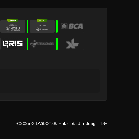
©2026 GILASLOT88. Hak cipta dilindungi | 18+