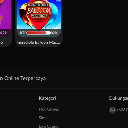
97%
RTP
82%
bo
Incredible Balloon Machine
in Online Terpercaya
Kategori
Dukunga
Hot Games
+6287
Slots
Live Casino