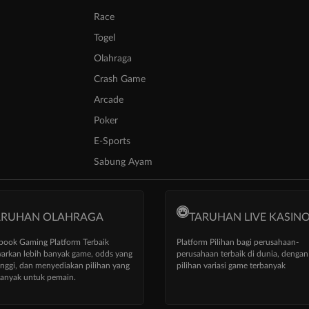
Race
Togel
Olahraga
Crash Game
Arcade
Poker
E-Sports
Sabung Ayam
ARUHAN OLAHRAGA
TARUHAN LIVE KASIN
book Gaming Platform Terbaik
Platform Pilihan bagi perusahaan-
rkan lebih banyak game, odds yang
perusahaan terbaik di dunia, dengan
tinggi, dan menyediakan pilihan yang
pilihan variasi game terbanyak
banyak untuk pemain.