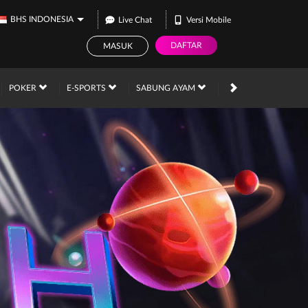
BHS INDONESIA
Live Chat
Versi Mobile
DAFTAR
MASUK
PROMOSI
POKER
E-SPORTS
SABUNG AYAM