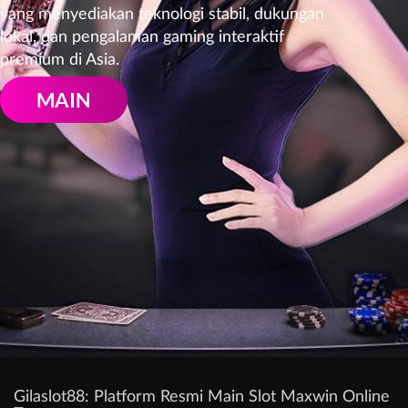
yang menyediakan teknologi stabil, dukungan
lokal, dan pengalaman gaming interaktif
premium di Asia.
MAIN
Gilaslot88: Platform Resmi Main Slot Maxwin Online