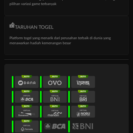
pilihan variasi game terbanyak
TARUHAN TOGEL
Platform togel yang menarik dari perusahan terbaik di dunia yang
menawarkan hadiah kemenangan besar