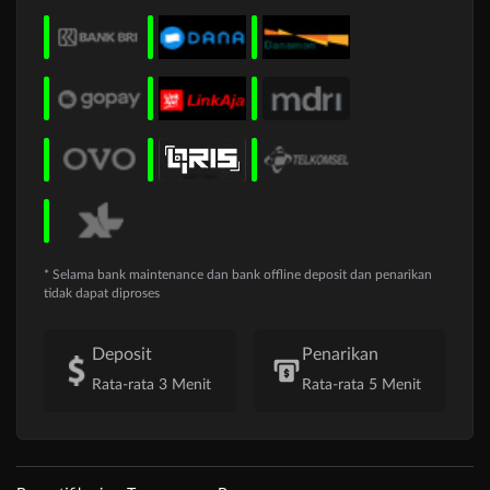
* Selama bank maintenance dan bank offline deposit dan penarikan
tidak dapat diproses
Deposit
Penarikan
Rata-rata 3 Menit
Rata-rata 5 Menit