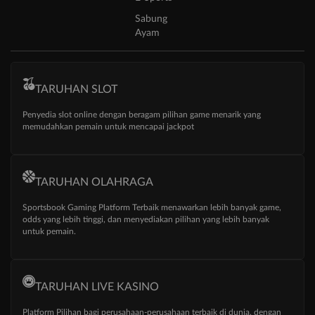
Sabung
Ayam
TARUHAN SLOT
Penyedia slot online dengan beragam pilihan game menarik yang
memudahkan pemain untuk mencapai jackpot
TARUHAN OLAHRAGA
Sportsbook Gaming Platform Terbaik menawarkan lebih banyak game,
odds yang lebih tinggi, dan menyediakan pilihan yang lebih banyak
untuk pemain.
TARUHAN LIVE KASINO
Platform Pilihan bagi perusahaan-perusahaan terbaik di dunia, dengan